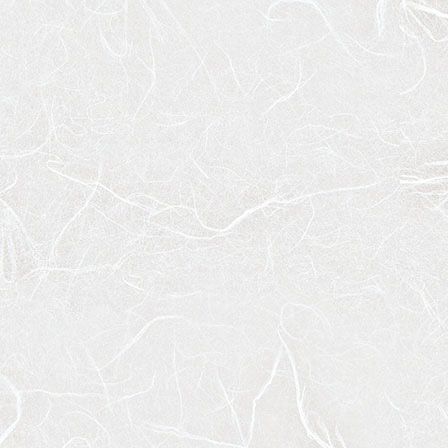
テ
頭
ン
へ
ツ
戻
の
る
先
頭
へ
戻
る