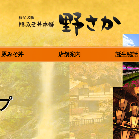
秩父名物 豚みそ丼
豚みそ丼
店舗案内
誕生秘話
本舗 野さか
プ