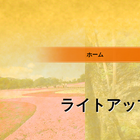
メ
イ
ン
コ
ン
テ
ン
ツ
ホーム
へ
ス
キ
ッ
プ
ライトアッ