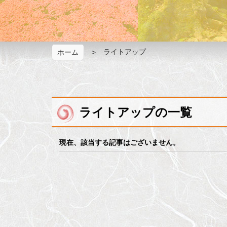
ライトアップ
ホーム
ライトアップの一覧
現在、該当する記事はございません。
メ
ペ
イ
ー
ン
ジ
コ
の
ン
先