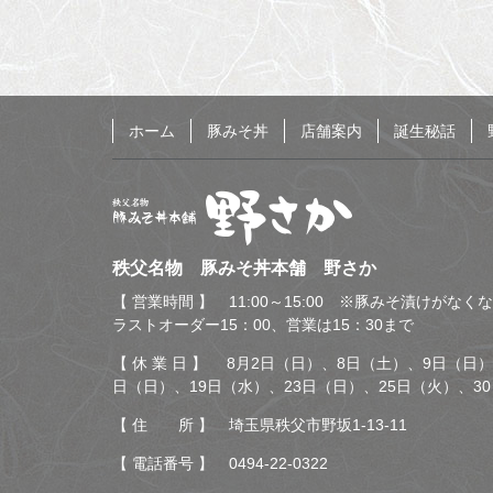
ホーム
豚みそ丼
店舗案内
誕生秘話
秩父名物 豚みそ丼本舗
秩父名物 豚みそ丼本舗 野さか
野さか
【 営業時間 】 11:00～15:00 ※豚みそ漬けがな
ラストオーダー15：00、営業は15：30まで
【 休 業 日 】 8月2日（日）、8日（土）、9日（日）
日（日）、19日（水）、23日（日）、25日（火）、3
【 住 所 】 埼玉県秩父市野坂1-13-11
【 電話番号 】
0494-22-0322