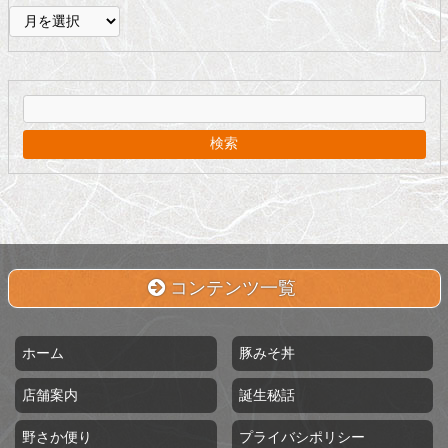
ア
ー
カ
イ
ブ
コンテンツ一覧
ホーム
豚みそ丼
店舗案内
誕生秘話
野さか便り
プライバシポリシー