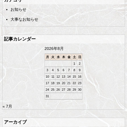
コ
の
お知らせ
ン
先
テ
頭
大事なお知らせ
ン
へ
ツ
戻
の
る
記事カレンダー
先
頭
2026年8月
へ
戻
月
火
水
木
金
土
日
る
1
2
3
4
5
6
7
8
9
10
11
12
13
14
15
16
17
18
19
20
21
22
23
24
25
26
27
28
29
30
31
« 7月
アーカイブ