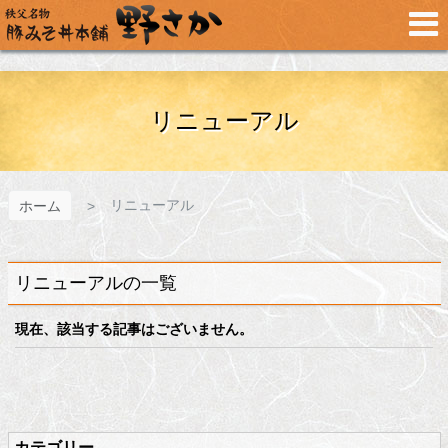
メ
イ
ン
コ
ン
テ
リニューアル
ン
ツ
へ
ス
リニューアル
ホーム
キ
ッ
プ
リニューアルの一覧
現在、該当する記事はございません。
メ
ペ
イ
ー
ン
ジ
カテゴリー