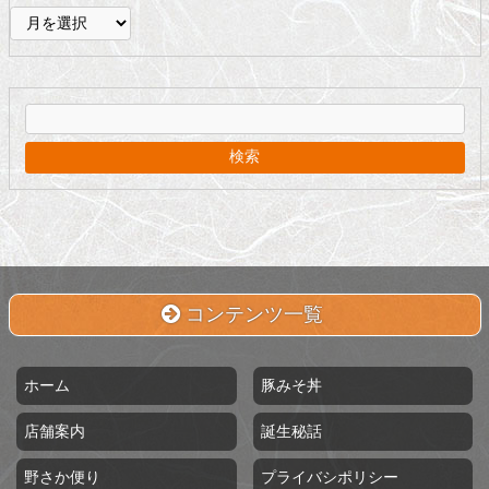
ア
ー
カ
イ
ブ
コンテンツ一覧
ホーム
豚みそ丼
店舗案内
誕生秘話
野さか便り
プライバシポリシー