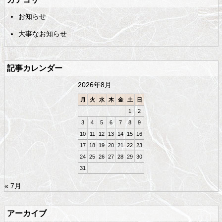
コ
の
お知らせ
ン
先
テ
頭
大事なお知らせ
ン
へ
ツ
戻
の
る
記事カレンダー
先
頭
2026年8月
へ
戻
月
火
水
木
金
土
日
る
1
2
3
4
5
6
7
8
9
10
11
12
13
14
15
16
17
18
19
20
21
22
23
24
25
26
27
28
29
30
31
« 7月
アーカイブ