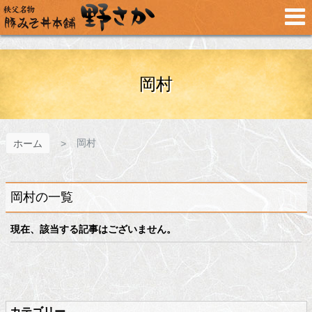
メ
イ
ン
コ
ン
テ
岡村
ン
ツ
へ
ス
岡村
ホーム
キ
ッ
プ
岡村の一覧
現在、該当する記事はございません。
メ
ペ
イ
ー
ン
ジ
カテゴリー