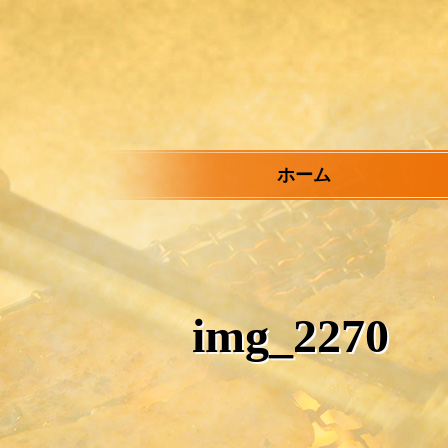
メ
イ
ン
コ
ン
テ
ン
ツ
ホーム
へ
ス
キ
ッ
プ
img_2270