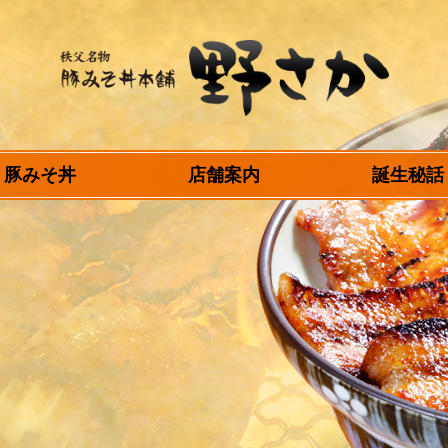
秩父名物 豚みそ丼
豚みそ丼
店舗案内
誕生秘話
本舗 野さか