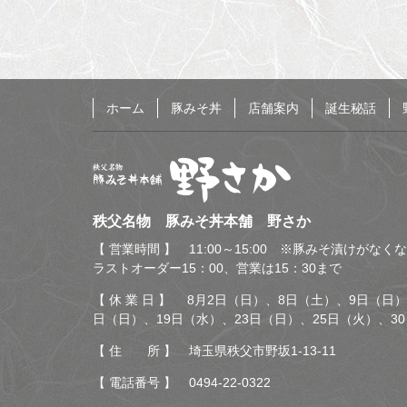
戻
る
ホーム
豚みそ丼
店舗案内
誕生秘話
秩父名物 豚みそ丼本舗
秩父名物 豚みそ丼本舗 野さか
野さか
【 営業時間 】 11:00～15:00 ※豚みそ漬けがな
ラストオーダー15：00、営業は15：30まで
【 休 業 日 】 8月2日（日）、8日（土）、9日（日）
日（日）、19日（水）、23日（日）、25日（火）、3
【 住 所 】 埼玉県秩父市野坂1-13-11
【 電話番号 】
0494-22-0322