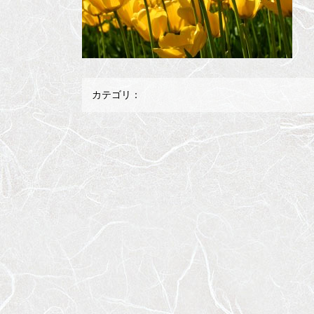
カテゴリ：
メ
ペ
イ
ー
ン
ジ
コ
の
ン
先
テ
頭
ン
へ
ツ
戻
の
る
先
頭
へ