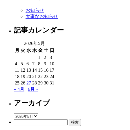
お知らせ
大事なお知らせ
記事カレンダー
2026年5月
月
火
水
木
金
土
日
1
2
3
4
5
6
7
8
9
10
11
12
13
14
15
16
17
18
19
20
21
22
23
24
25
26
27
28
29
30
31
« 4月
6月 »
アーカイブ
ア
検
ー
索:
カ