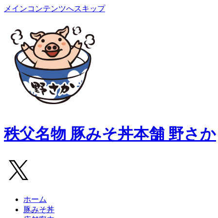
メインコンテンツへスキップ
秩父名物 豚みそ丼本舗 野さか
ホーム
豚みそ丼