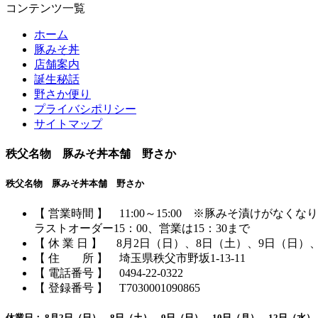
コンテンツ一覧
イ
ブ
ホーム
豚みそ丼
店舗案内
誕生秘話
野さか便り
プライバシポリシー
サイトマップ
秩父名物 豚みそ丼本舗 野さか
秩父名物 豚みそ丼本舗 野さか
【 営業時間 】 11:00～15:00 ※豚みそ漬けがなく
ラストオーダー15：00、営業は15：30まで
【 休 業 日 】 8月2日（日）、8日（土）、9日（日）
【 住 所 】 埼玉県秩父市野坂1-13-11
【 電話番号 】
0494-22-0322
【 登録番号 】 T7030001090865
休業日： 8月2日（日）、8日（土）、9日（日）、10日（月）、12日（水）